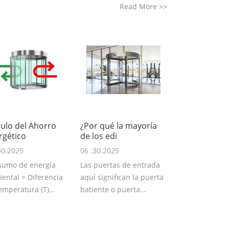
Read More
>>
culo del Ahorro
¿Por qué la mayoría
rgético
de los edi
30.2025
06 .30.2025
sumo de energía
Las puertas de entrada
ental = Diferencia
aquí significan la puerta
emperatura (T)
batiente o puerta
ada/Salida Cant
corredera .La