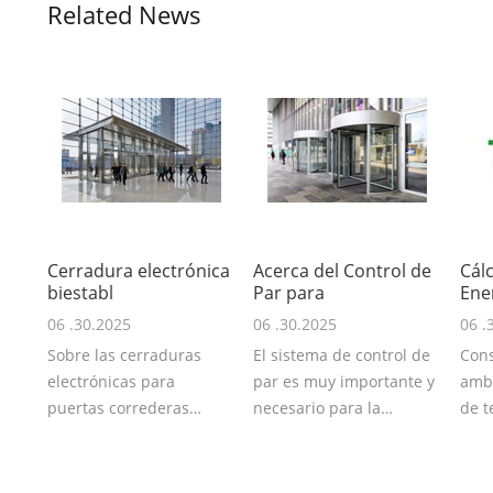
Related News
Cerradura electrónica
Acerca del Control de
Cál
biestabl
Par para
Ene
06 .30.2025
06 .30.2025
06 .
Sobre las cerraduras
El sistema de control de
Con
electrónicas para
par es muy importante y
ambi
puertas correderas
necesario para la
de t
automáticas, hay 2 tip
característic
Entr