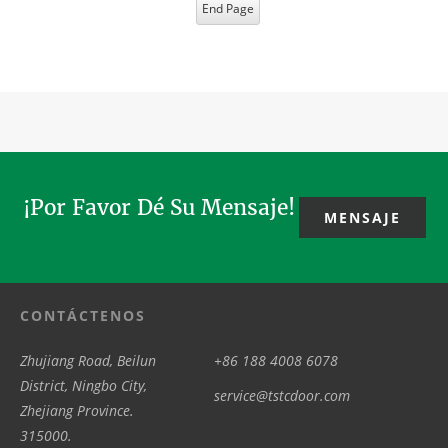
End Page
¡Por Favor Dé Su Mensaje!
MENSAJE
CONTÁCTENOS
Zhujiang Road, Beilun
+86 188 4008 6078
District, Ningbo City,
service@tstcdoor.com
Zhejiang Province.
315000.