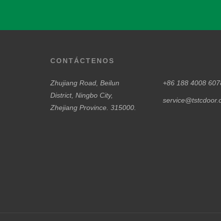
CONTÁCTENOS
Zhujiang Road, Beilun
+86 188 4008 607
District, Ningbo City,
service@tstcdoor
Zhejiang Province. 315000.