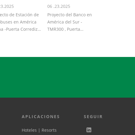
23.2025
06 .23.2025
ecto de Estación de
Proyecto del Banco en
buses en América
América del Sur -
na -Puerta Corrediza
TMR300 , Puerta
0, puerta
Giratoria Manual, motor
mática, moto...
SIEMENS, sensor BEA,...
APLICACIONES
SEGUIR
Hoteles | Resorts