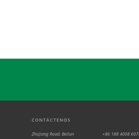
CONTÁCTENOS
Zhujiang Road, Beilun
+86 188 4008 607