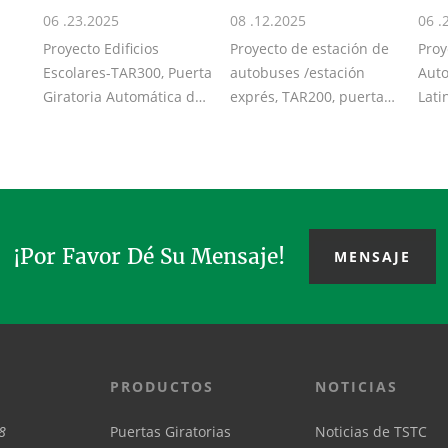
06 .23.2025
08 .12.2025
06 .
Proyecto Edificios
Proyecto de estación de
Proy
Escolares-TAR300, Puerta
autobuses /estación
Auto
Giratoria Automática de
exprés, TAR200, puerta
Lati
3 Hojas, motor SIEMENS,
giratoria automática de 2
TS30
sensor B...
alas, m...
auto
¡Por Favor Dé Su Mensaje!
MENSAJE
PRODUCTOS
NOTICIAS
8
Puertas Giratorias
Noticias de TSTC