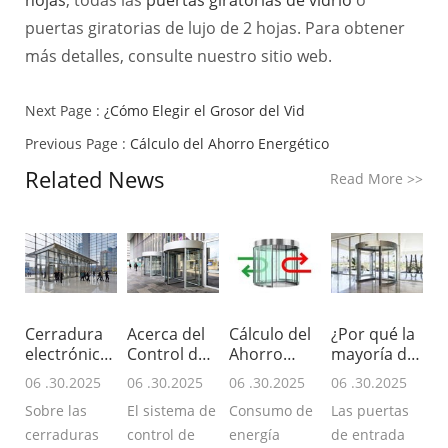
puertas giratorias de lujo de 2 hojas. Para obtener
más detalles, consulte nuestro sitio web.
Next Page :
¿Cómo Elegir el Grosor del Vid
Previous Page :
Cálculo del Ahorro Energético
Related News
Read More
>>
Cerradura
Acerca del
Cálculo del
¿Por qué la
electrónica
Control de
Ahorro
mayoría de
biestabl
Par para
Energético
los edi
06 .30.2025
06 .30.2025
06 .30.2025
06 .30.2025
Sobre las
El sistema de
Consumo de
Las puertas
cerraduras
control de
energía
de entrada