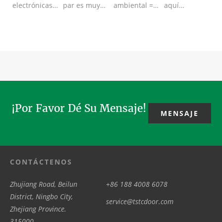
electrónicas
par es muy
ambiental =
aquí
para puertas
importante y
Diferencia de
significan la
correderas
necesario
temperatura
puerta
automáticas,
para la
(T)
batiente o
hay 2 tip
característic
Entrada/Salida
puerta
Cant
corredera .La
¡Por Favor Dé Su Mensaje!
MENSAJE
CONTÁCTENOS
Zhujiang Road, Beilun
+86 188 4008 6078
District, Ningbo City,
service@tstcdoor.com
Zhejiang Province.
315000.