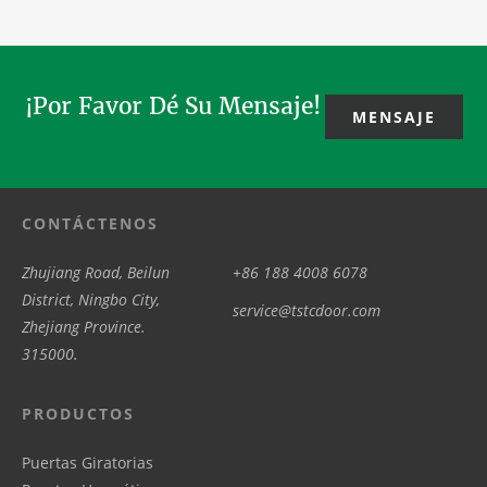
Cant
corredera .La
¡Por Favor Dé Su Mensaje!
MENSAJE
CONTÁCTENOS
Zhujiang Road, Beilun
+86 188 4008 6078
District, Ningbo City,
service@tstcdoor.com
Zhejiang Province.
315000.
PRODUCTOS
Puertas Giratorias