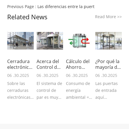
Previous Page :
Las diferencias entre la puert
Related News
Read More
>>
Cerradura
Acerca del
Cálculo del
¿Por qué la
electrónica
Control de
Ahorro
mayoría de
biestabl
Par para
Energético
los edi
06 .30.2025
06 .30.2025
06 .30.2025
06 .30.2025
Sobre las
El sistema de
Consumo de
Las puertas
cerraduras
control de
energía
de entrada
electrónicas
par es muy
ambiental =
aquí
para puertas
importante y
Diferencia de
significan la
correderas
necesario
temperatura
puerta
automáticas,
para la
(T)
batiente o
hay 2 tip
característic
Entrada/Salida
puerta