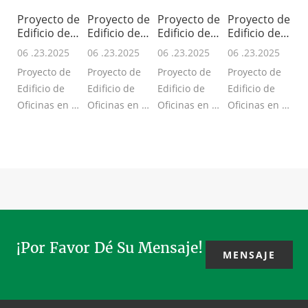
Proyecto de
Proyecto de
Proyecto de
Proyecto de
Edificio de
Edificio de
Edificio de
Edificio de
Oficin
Oficin
Oficin
Oficin
06 .23.2025
06 .23.2025
06 .23.2025
06 .23.2025
Proyecto de
Proyecto de
Proyecto de
Proyecto de
Edificio de
Edificio de
Edificio de
Edificio de
Oficinas en el
Oficinas en el
Oficinas en el
Oficinas en el
Sudeste
Sur de Asia -
Sudeste
Sudeste
Asiático -
TAR300 -
Asiático -
Asiático -
TAR300 -
Puerta
TAR300 -
TAR300 -
Puerta
Giratoria
Puerta
Revólver
Giratoria de 4
Automática, 3
Giratoria
Automática, 3
Hojas,
hojas, ...
Automática, 3
hojas, moto...
senso...
ho...
¡Por Favor Dé Su Mensaje!
MENSAJE