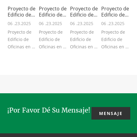
Proyecto de
Proyecto de
Proyecto de
Proyecto de
Edificio de
Edificio de
Edificio de
Edificio de
Oficin
Oficin
Oficin
Oficin
06 .23.2025
06 .23.2025
06 .23.2025
06 .23.2025
Proyecto de
Proyecto de
Proyecto de
Proyecto de
Edificio de
Edificio de
Edificio de
Edificio de
Oficinas en el
Oficinas en el
Oficinas en el
Oficinas en el
Sudeste
Sur de Asia -
Sudeste
Sudeste
Asiático -
TAR300 -
Asiático -
Asiático -
TAR300 -
Puerta
TAR300 -
TAR300 -
Puerta
Giratoria
Puerta
Revólver
Giratoria de 4
Automática, 3
Giratoria
Automática, 3
Hojas,
hojas, ...
Automática, 3
hojas, moto...
senso...
ho...
¡Por Favor Dé Su Mensaje!
MENSAJE