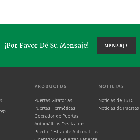
África y Europa del Este,
el motor, la caja de
herm
TSTC acabamos de ...
cambios, la c...
¡Por Favor Dé Su Mensaje!
MENSAJE
PRODUCTOS
NOTICIAS
8
Puertas Giratorias
Noticias de TSTC
Puertas Herméticas
Noticias de Puertas
com
Operador de Puertas
Automáticas Deslizantes
Puerta Deslizante Automáticas
Operador de Puertas Batiente