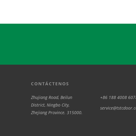
CONTÁCTENOS
Zhujiang Road, Beilun
+86 188 4008 607
District, Ningbo City,
service@tstcdoor.
Zhejiang Province. 315000.