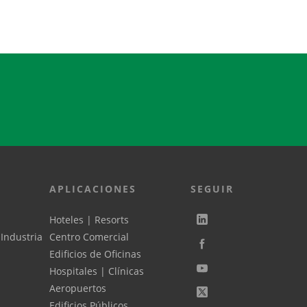
ética TSTC incluye
automática TSTC incluy
APLICACIONES
SEGUIR
Hoteles | Resorts
 Industria
Centro Comercial
Edificios de Oficinas
Hospitales | Clínicas
Aeropuertos
Edificios Públicos