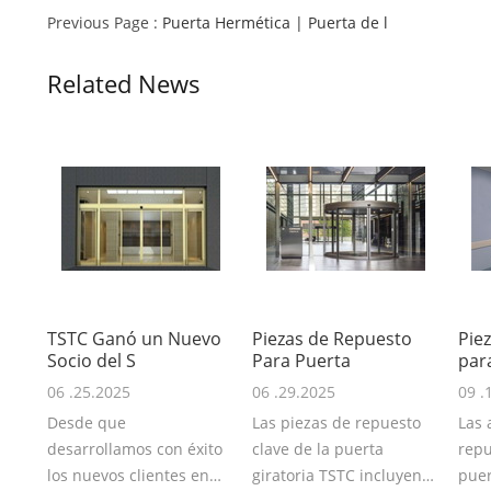
Previous Page :
Puerta Hermética | Puerta de l
Related News
TSTC Ganó un Nuevo
Piezas de Repuesto
Pie
Socio del S
Para Puerta
par
06 .25.2025
06 .29.2025
09 .
Desde que
Las piezas de repuesto
Las 
desarrollamos con éxito
clave de la puerta
repu
los nuevos clientes en
giratoria TSTC incluyen
puer