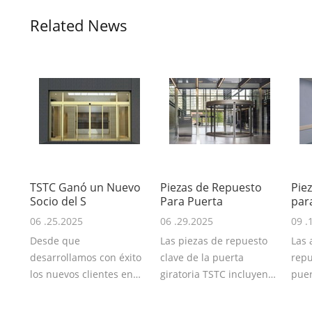
Related News
TSTC Ganó un Nuevo
Piezas de Repuesto
Pie
Socio del S
Para Puerta
par
06 .25.2025
06 .29.2025
09 .
Desde que
Las piezas de repuesto
Las 
desarrollamos con éxito
clave de la puerta
repu
los nuevos clientes en
giratoria TSTC incluyen
puer
África y Europa del Este,
el motor, la caja de
herm
TSTC acabamos de ...
cambios, la c...