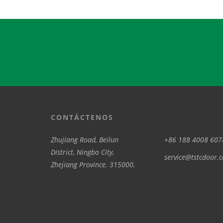
CONTÁCTENOS
Zhujiang Road, Beilun
+86 188 4008 607
District, Ningbo City,
service@tstcdoor.
Zhejiang Province. 315000.