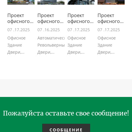
Проект
Проект
Проект
Проект
офисного
офисного
офисного
офисного
здания в
здания в
здания в
здания в
07 .17.2025
07 .16.2025
07 .17.2025
07 .17.2025
Азии
Южной
Юго-В
Юго-В
Офисное
Автоматические
Офисное
Офисное
Здание
Револьверные
Здание
Здание
Двери,
Двери,
Двери,
Двери,
Автоматические
Ручная
Автоматические
Автоматические
Револьверные
Револьверные
Револьверные
Револьверные
Двери,
Двери для
Двери,
Двери,
Ручная
Проект
Ручная
SIEMENS
Револьверные
офисного
Револьверные
Мотор
Двери, 3/4
здания в
Двери, для
Вращающаяся
крыла
Южной
Проект
Дверь для
вращаю...
Азии...
офисн...
Проект ...
Пожалуйста оставьте свое сообщение!
СООБЩЕНИЕ