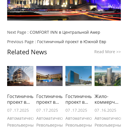
Next Page :
COMFORT INN в Центральной Амер
Previous Page :
Гостиничный проект в Южной Евр
Related News
Read More
>>
Гостиничный
Гостиничный
Гостиничный
Жило-
проект в
проект в
проект в
коммерческий
Восточной
Западной
Южной Евр
комплекс в
07 .17.2025
07 .17.2025
07 .17.2025
07 .16.2025
В
Автоматические
Автоматические
Автоматические
Автоматические
Револьверные
Револьверные
Револьверные
Револьверные