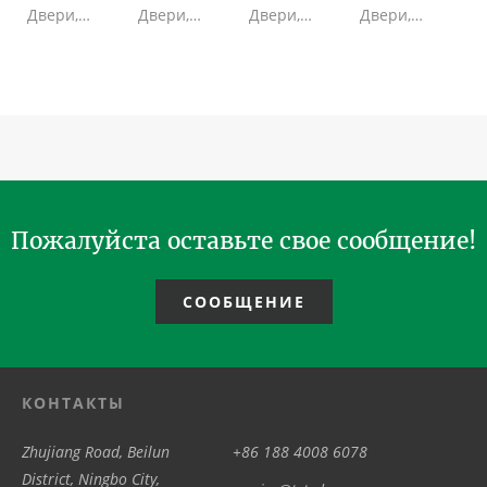
Двери,
Двери,
Двери,
Двери,
Ручная
Ручная
Ручная
Ручная
Револьверные
Револьверные
Револьверные
Револьверные
Двери,
Двери для
Двери для
Двери для
Полностью
Гостиничный
Гостиничный
Жило-
стеклянная
проект в
проект в
коммерческий
Вращающаяся
Западной
Южной
комплекс в
Дверь...
Европ...
Европе -...
Восточ...
Пожалуйста оставьте свое сообщение!
СООБЩЕНИЕ
КОНТАКТЫ
Zhujiang Road, Beilun
+86 188 4008 6078
District, Ningbo City,